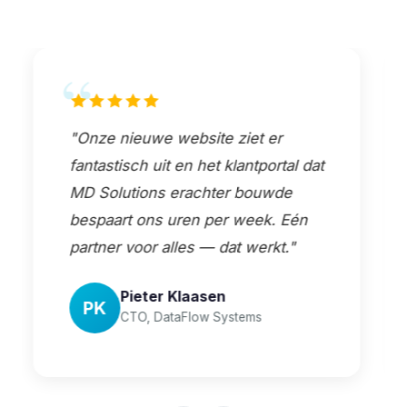
"Van webshop tot API-koppeling
met ons ERP: alles werkt feilloos
samen. Professioneel team dat
meedenkt en snel schakelt. Echte
aanrader."
Lotte Bakker
LB
Product Owner, ShopDirect